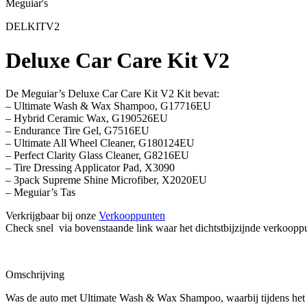
Meguiar's
DELKITV2
Deluxe Car Care Kit V2
De Meguiar’s Deluxe Car Care Kit V2 Kit bevat:
– Ultimate Wash & Wax Shampoo, G17716EU
– Hybrid Ceramic Wax, G190526EU
– Endurance Tire Gel, G7516EU
– Ultimate All Wheel Cleaner, G180124EU
– Perfect Clarity Glass Cleaner, G8216EU
– Tire Dressing Applicator Pad, X3090
– 3pack Supreme Shine Microfiber, X2020EU
– Meguiar’s Tas
Verkrijgbaar bij onze
Verkooppunten
Check snel via bovenstaande link waar het dichtstbijzijnde verkooppu
Omschrijving
Was de auto met Ultimate Wash & Wax Shampoo, waarbij tijdens het w